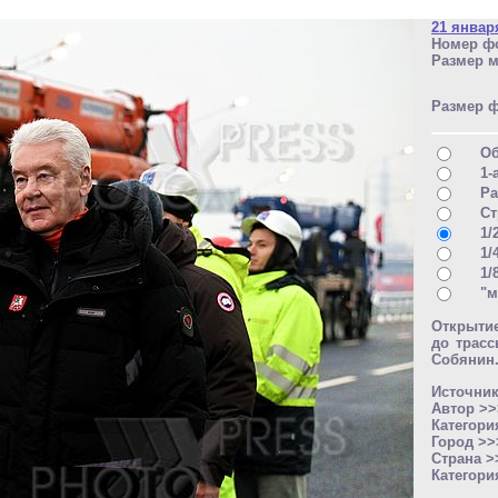
21 январ
Номер фо
Размер м
Размер 
О
1-
Ра
Ст
1/
1/
1/
"м
Открытие
до трас
Собянин
Источни
Автор >
Категори
Город >
Страна 
Категори