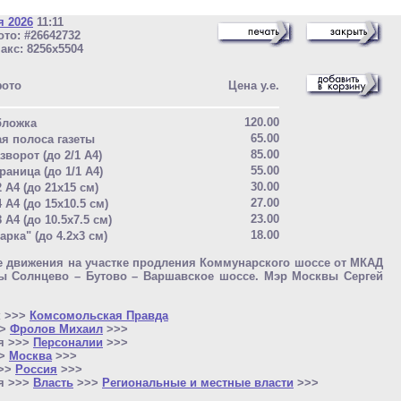
я 2026
11:11
то: #26642732
акс: 8256x5504
фото
Цена у.е.
120.00
бложка
65.00
ая полоса газеты
85.00
зворот (до 2/1 A4)
55.00
раница (до 1/1 A4)
30.00
2 A4 (до 21x15 см)
27.00
4 A4 (до 15x10.5 см)
23.00
8 A4 (до 10.5x7.5 см)
18.00
арка" (до 4.2x3 см)
 движения на участке продления Коммунарского шоссе от МКАД
сы Солнцево – Бутово – Варшавское шоссе. Мэр Москвы Сергей
.
к >>>
Комсомольская Правда
>>
Фролов Михаил
>>>
я >>>
Персоналии
>>>
>>
Москва
>>>
>>>
Россия
>>>
я >>>
Власть
>>>
Региональные и местные власти
>>>